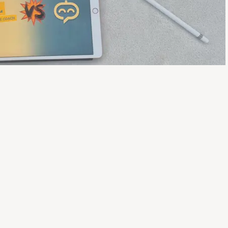
vs. Langotalk: Wer macht KI besser?
lk – Welcher Anbieter ist besser? Beide Kurse stehen für
 fundamental in Format, Preis und Zusatzfunktionen. Wer kann