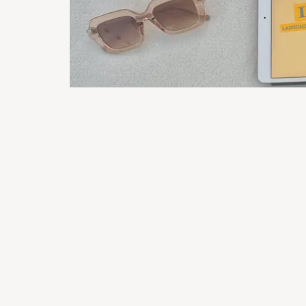
Langenscheidt Language Coach 
von
Katrin Adam
Der Langenscheidt Language Coach oder Langota
KI-basiertes Lernen, unterscheiden sich jedoch
sich im direkten Vergleich eher beweisen?