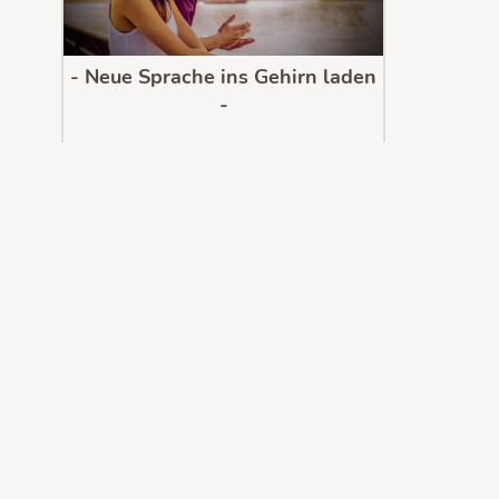
- Neue Sprache ins Gehirn laden
-
Wo immer du bist, spreche flüssig, egal
welche Sprache.
Dank Neurowissenschaften und
SprachHACKS!
Jetzt kostenlos testen