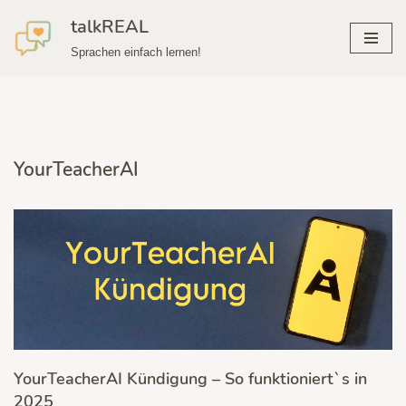
talkREAL
Zum
Sprachen einfach lernen!
Inhalt
springen
YourTeacherAI
YourTeacherAI Kündigung – So funktioniert`s in
2025