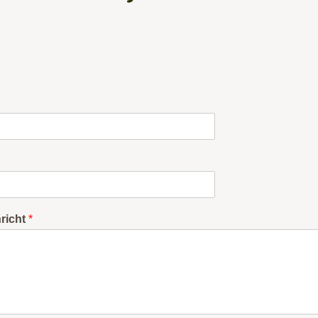
richt
*