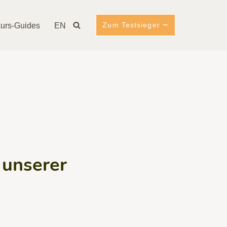
Zum Testsieger ⭢
urs-Guides
EN
 unserer