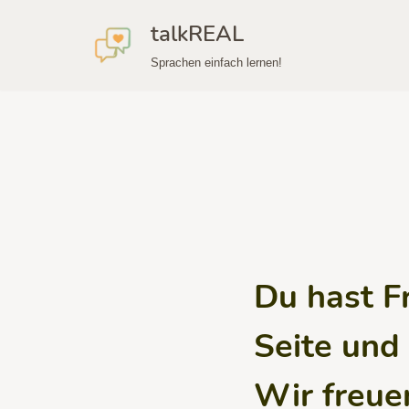
talkREAL
Zum
Sprachen einfach lernen!
Inhalt
springen
Du hast F
Seite und
Wir freue