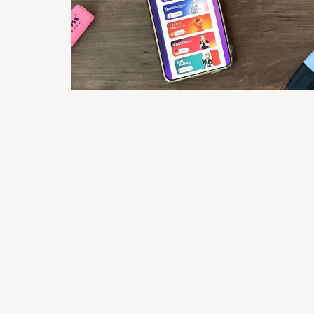
Aimigo Coach im Test: Ein spa
Sprachenlernen!
von
Christian Roth
Der Aimigo Coach ist der neueste Zuwachs im Gy
für eine Mischung aus Sprachtutor, Konversatio
Theorie. Kann uns der Aimigo Coach im Test ge