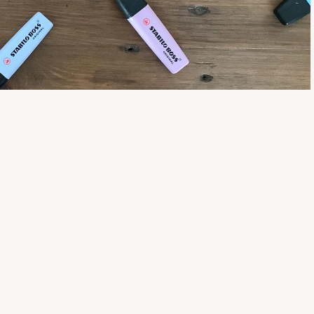
nnender neuer Ansatz zum
mglish-Universum: Die clevere künstliche Intelligenz sorgt
nskurs und klassischem Sprachenlernen – so zumindest die
nauso überzeugen, wie die Gymglish Learning Series es tut?