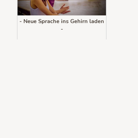
- Neue Sprache ins Gehirn laden
-
Wo immer du bist, spreche flüssig, egal
welche Sprache.
Dank Neurowissenschaften und
SprachHACKS!
Jetzt kostenlos testen