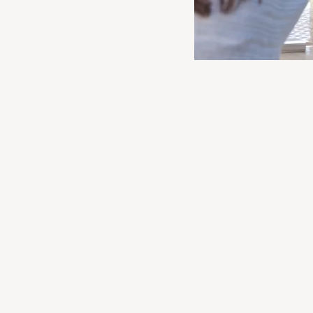
Studien belegen den de
Lebenserwartung. Glüc
nach dem Austritt aus 
sich. Für immer mehr äl
Gestaltung der nachber
warum es sich lohnt für
1. Mehr Freu
Endlich die Länder und 
kennenzulernen. Sie mü