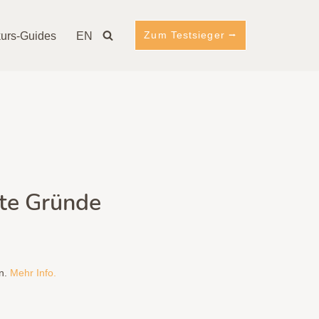
Zum Testsieger ⭢
urs-Guides
EN
ute Gründe
en.
Mehr Info.