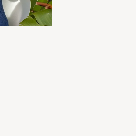
g der
tere Menschen haben
el ihrer Lebenszeit vor
en und erfüllenden
n vier gute Gründe,
lich die Zeit hatte, sie
n vor Ort ein Lächeln