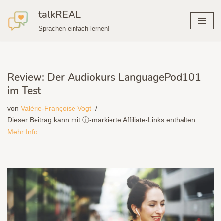
talkREAL
Zum
Sprachen einfach lernen!
Inhalt
springen
Review: Der Audiokurs LanguagePod101
im Test
von
Valérie-Françoise Vogt
Dieser Beitrag kann mit ⓘ-markierte Affiliate-Links enthalten.
Mehr Info.