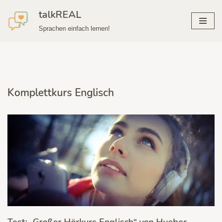
talkREAL
Zum
Sprachen einfach lernen!
Inhalt
springen
Komplettkurs Englisch
Test: „Großer Hörkurs Englisch“ von Hueber