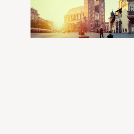
Top 5 Online Polnisch Sprachku
von
Katrin Adam
Online Sprachkurse gibt es viele, doch welcher
Sprachlernexperten haben die 5 besten Online 
Kategorie. Du suchst den besten Motivator ode
findest Du die beste Lösung!