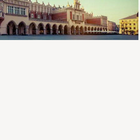
rse in 2025
 ist der beste Onlinekurs zum Polnischlernen? Unsere
Polnisch Sprachkurse herausgesucht, und zwar je nach
r möchtest einen preiswerten Sprachkurs? Kein Problem, hier