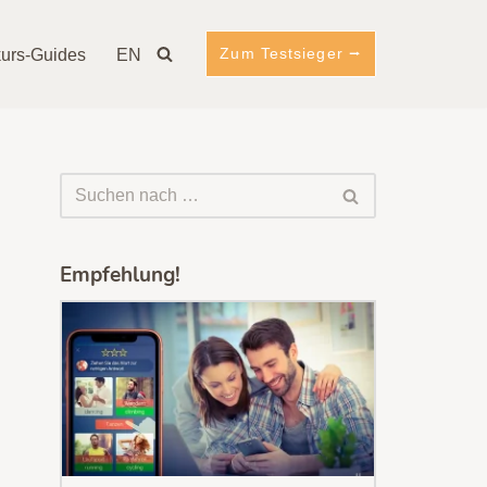
Zum Testsieger ⭢
urs-Guides
EN
Empfehlung!