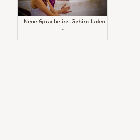
- Neue Sprache ins Gehirn laden
-
Wo immer du bist, spreche flüssig, egal
welche Sprache.
Dank Neurowissenschaften und
SprachHACKS!
Jetzt kostenlos testen