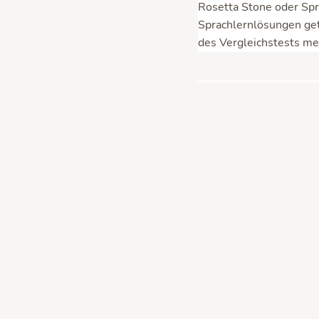
Rosetta Stone oder Spr
Sprachlernlösungen get
des Vergleichstests m
Kurzfazit:
Wir würden in
gibt zwar weniger Spra
auch intuitiver aufgebau
Rosetta Sto