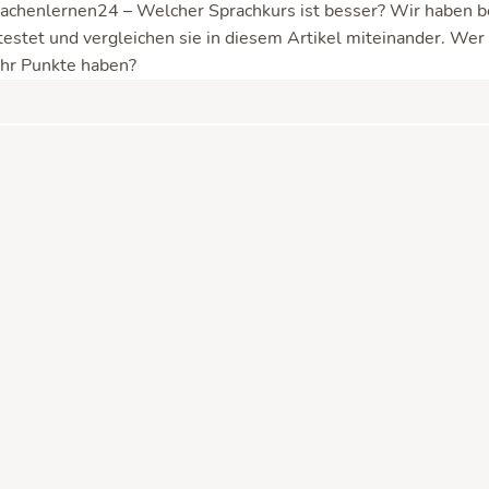
achenlernen24 – Welcher Sprachkurs ist besser? Wir haben b
estet und vergleichen sie in diesem Artikel miteinander. We
ehr Punkte haben?
 fast jedem Fall zu Rosetta Stone greifen. Es
Rosett
chen im Angebot, doch die Inhalte und Kurse sind
t. Der Lerneffekt ist merklich größer!
ⓘ
ne vs. Sprachenlernen24 – Die Kon
Überblick