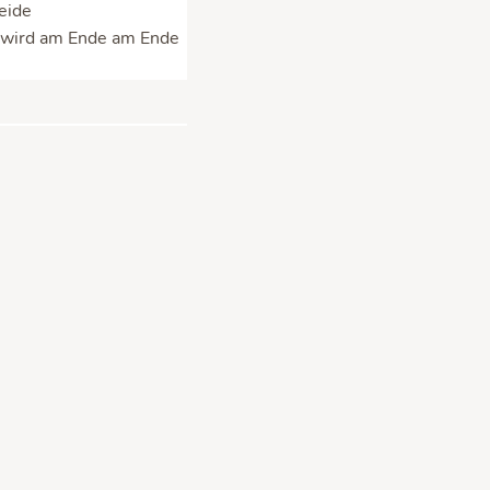
eide
r wird am Ende am Ende
a Stone kostenlos
testen
trahenten im