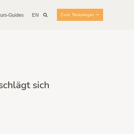
Zum Testsieger ⭢
urs-Guides
EN
chlägt sich