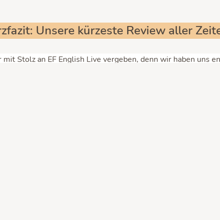
zfazit: Unsere kürzeste Review aller Zei
 mit Stolz an EF English Live vergeben, denn wir haben uns e
en. Und das natürlich nicht ohne Grund: Denn wir wurden bei
mit undurchsichtigen Taktiken gedrängt über 960 Euro (das w
 dass wir es für uns einfach als unseriös abgestempelt haben.
r Website des Anbieters
Sprachunterricht Empfehlu
el Geld in ein so schwammiges Angebot investieren. Und das e
du in diesem Artikel.