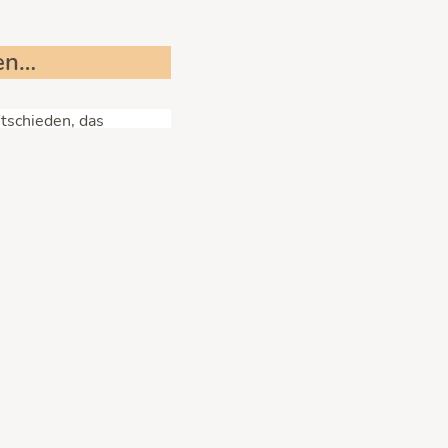
ten…
ntschieden, das
m Kaufversuch so
ar das günstigste
ngen
mpfehlen wir dir auch