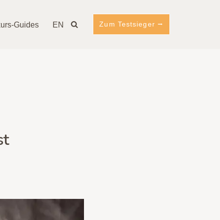
Zum Testsieger ⭢
urs-Guides
EN
st