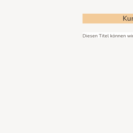
Kur
Diesen Titel können wir
Programm nicht zu test
dermaßen belagert und 
„Angebot“) zu bezahlen,
Zu
ⓘ
Wir werden nicht so vi
nicht. Warum, erfährst 