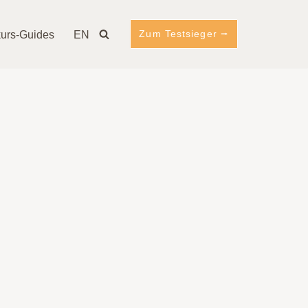
Zum Testsieger ⭢
urs-Guides
EN