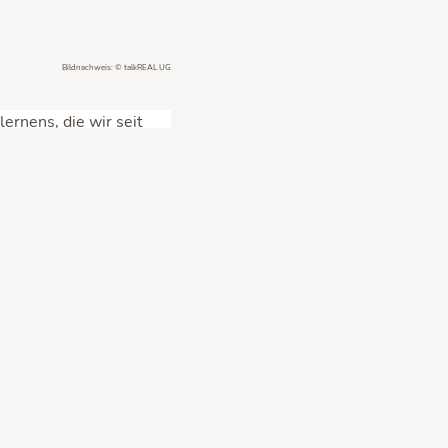
Bildnachweis: © talkREAL UG
rnens, die wir seit
ie im Vorfeld einiges
Details zum Produkt-
st du hier im Artikel.
 enttäuscht.
Mehr dazu