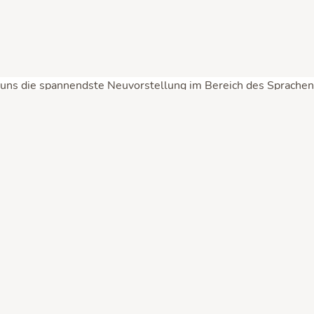
uns die spannendste Neuvorstellung im Bereich des Sprachenle
KOSYS enthüllt seine neuen Sprachkurse! Dabei versprechen s
niger als der Revolution des Sprachenlernens die Rede. Alle 
e Einschätzung zu den neuen Sprachkursen namens FnPly, erfähr
. Das Launch-Event hat begeistert. Der folgende Test leider
hier in meinem ausführlichen FnPly-Erfahrungsbericht
+++