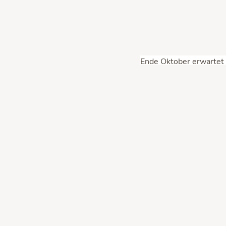
Ende Oktober erwartet 
langem gesehen haben. 
und so ist von nicht we
Launch und unsere erst
+++ Update 04. Januar