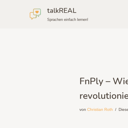
talkREAL
Zum
Sprachen einfach lernen!
Inhalt
springen
FnPly – Wi
revolutionie
von
Christian Roth
Diese