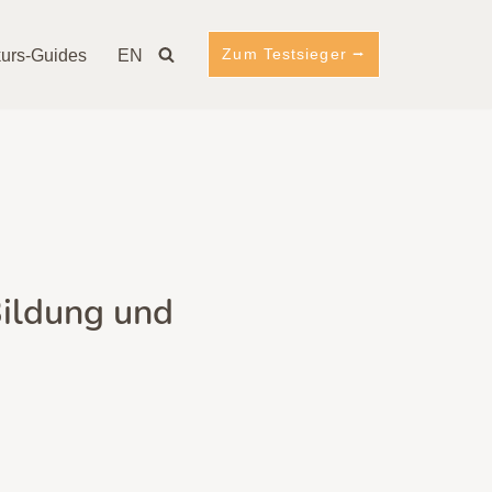
Zum Testsieger ⭢
urs-Guides
EN
Bildung und