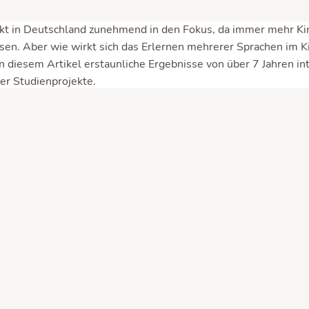
ckt in Deutschland zunehmend in den Fokus, da immer mehr Kin
en. Aber wie wirkt sich das Erlernen mehrerer Sprachen im Ki
n diesem Artikel erstaunliche Ergebnisse von über 7 Jahren in
er Studienprojekte.
eueste Stand der Sprachwissensc
ht die Universität Hamburg in Kooperation mit zahlreichen and
 verschiedener Projekte zum Thema „
Mehrsprachigkeit und sp
 die Ergebnisse vor: am 3. August veröffentlichte die Hamburge
stelle für Mehrsprachigkeit und sprachliche Bildung) die Resu