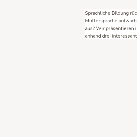
Sprachliche Bildung rü
Muttersprache aufwachs
aus? Wir präsentieren i
anhand drei interessant
Der n
Bereits seit 2013 forsc
Deutschland anhand 21
Mittlerweile liegen uns
„KoMBi“ (Koordinierungs
detaillierter Forschung.