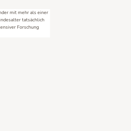
der mit mehr als einer
ndesalter tatsächlich
tensiver Forschung
haften
eren Universitäten in
rachliche Bildung
“.
r Universität als
ltate 7 langer Jahre