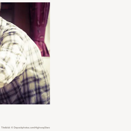
Titelbild: © Depositphotos.com/HighwayStarz