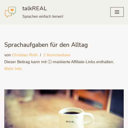
talkREAL
Zum
Sprachen einfach lernen!
Inhalt
springen
Sprachaufgaben für den Alltag
von
Christian Roth
2 Kommentare
Dieser Beitrag kann mit ⓘ-markierte Affiliate-Links enthalten.
Mehr Info.