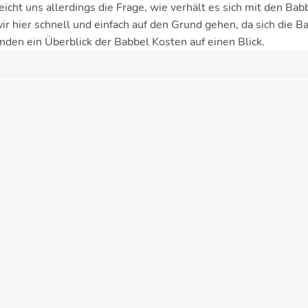
reicht uns allerdings die Frage, wie verhält es sich mit den B
r hier schnell und einfach auf den Grund gehen, da sich die Ba
nden ein Überblick der Babbel Kosten auf einen Blick.
hnis
e Babbel Kosten 2025 auf einen Bl
Preise beziehen sich auf die Babbel Kosten bei Kauf über die 
sentlich höher, da man dort die 30% App-Store-Gebühr aufsc
buchen
ⓘ
.