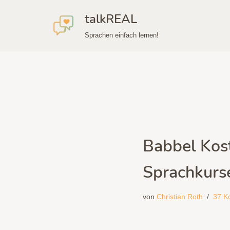
talkREAL
Zum
Sprachen einfach lernen!
Inhalt
springen
Babbel Kost
Sprachkurse
von
Christian Roth
37 K