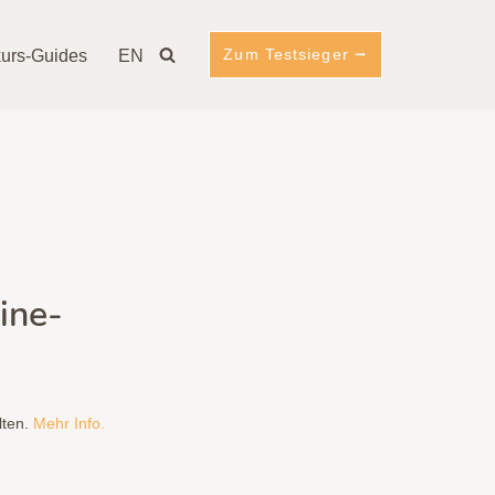
Zum Testsieger ⭢
urs-Guides
EN
ine-
lten.
Mehr Info.