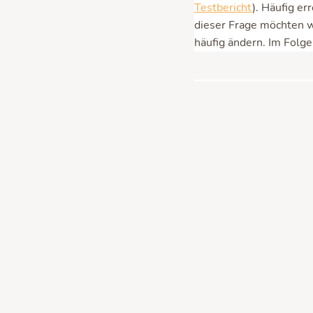
Testbericht
). Häufig er
dieser Frage möchten wi
häufig ändern. Im Folge
Inhaltsverzeic
Di
Wichtig!
Die folgenden 
der App sind meist we
hier über die Website 