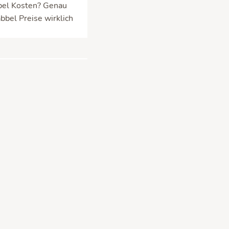
abbel Kosten? Genau
bbel Preise wirklich
ick
Website. Die Preise in
hlägt. Am besten immer